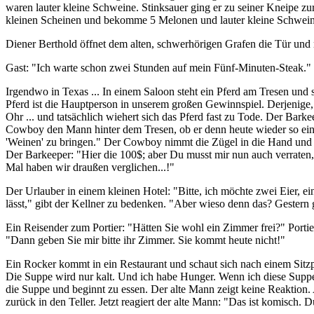
waren lauter kleine Schweine. Stinksauer ging er zu seiner Kneipe zu
kleinen Scheinen und bekomme 5 Melonen und lauter kleine Schweine."
Diener Berthold öffnet dem alten, schwerhörigen Grafen die Tür und 
Gast: "Ich warte schon zwei Stunden auf mein Fünf-Minuten-Steak." Ob
Irgendwo in Texas ... In einem Saloon steht ein Pferd am Tresen und
Pferd ist die Hauptperson in unserem großen Gewinnspiel. Derjenige,
Ohr ... und tatsächlich wiehert sich das Pferd fast zu Tode. Der Bar
Cowboy den Mann hinter dem Tresen, ob er denn heute wieder so einf
'Weinen' zu bringen." Der Cowboy nimmt die Zügel in die Hand und g
Der Barkeeper: "Hier die 100$; aber Du musst mir nun auch verraten, w
Mal haben wir draußen verglichen...!"
Der Urlauber in einem kleinen Hotel: "Bitte, ich möchte zwei Eier, ei
lässt," gibt der Kellner zu bedenken. "Aber wieso denn das? Gestern
Ein Reisender zum Portier: "Hätten Sie wohl ein Zimmer frei?" Portie
"Dann geben Sie mir bitte ihr Zimmer. Sie kommt heute nicht!"
Ein Rocker kommt in ein Restaurant und schaut sich nach einem Sitzpl
Die Suppe wird nur kalt. Und ich habe Hunger. Wenn ich diese Suppe 
die Suppe und beginnt zu essen. Der alte Mann zeigt keine Reaktion.
zurück in den Teller. Jetzt reagiert der alte Mann: "Das ist komisch. 