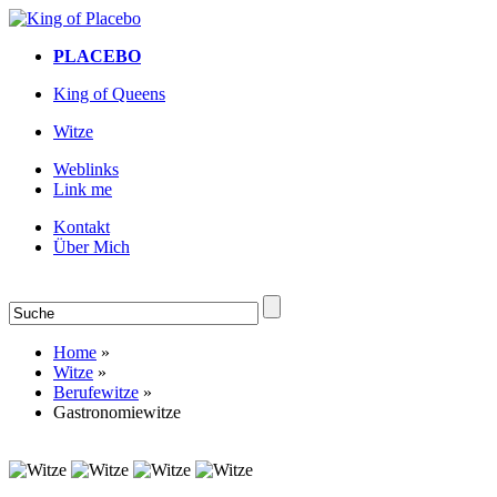
PLACEBO
King of Queens
Witze
Weblinks
Link me
Kontakt
Über Mich
Home
»
Witze
»
Berufewitze
»
Gastronomiewitze