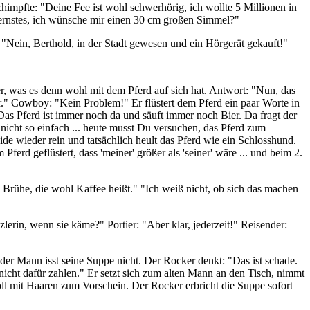
himpfte: "Deine Fee ist wohl schwerhörig, ich wollte 5 Millionen in
 ernstes, ich wünsche mir einen 30 cm großen Simmel?"
"Nein, Berthold, in der Stadt gewesen und ein Hörgerät gekauft!"
r, was es denn wohl mit dem Pferd auf sich hat. Antwort: "Nun, das
r." Cowboy: "Kein Problem!" Er flüstert dem Pferd ein paar Worte in
Das Pferd ist immer noch da und säuft immer noch Bier. Da fragt der
cht so einfach ... heute musst Du versuchen, das Pferd zum
 wieder rein und tatsächlich heult das Pferd wie ein Schlosshund.
rd geflüstert, dass 'meiner' größer als 'seiner' wäre ... und beim 2.
e Brühe, die wohl Kaffee heißt." "Ich weiß nicht, ob sich das machen
erin, wenn sie käme?" Portier: "Aber klar, jederzeit!" Reisender:
der Mann isst seine Suppe nicht. Der Rocker denkt: "Das ist schade.
icht dafür zahlen." Er setzt sich zum alten Mann an den Tisch, nimmt
ll mit Haaren zum Vorschein. Der Rocker erbricht die Suppe sofort