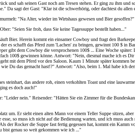
rück und sah seinen Gast noch am Tresen stehen. Er ging zu ihm und sc
 Da sagt der Gast: "Klar ist die schwerhörig, oder dachtest du allen
murmelt: "Na Alter, wieder im Wirtshaus gewesen und Bier gesoffen?" 
er: "Seien Sie froh, dass Sie keine Tagessuppe bestellt haben..."
 säuft Bier. Herein kommt ein einsamer Cowboy und fragt den Barkeepe
 der es schafft das Pferd zum 'Lachen' zu bringen, gewinnt 100 $ in Ba
keeper gibt dem Cowboy die versprochenen 100$ ... Eine Woche später: 
ach 100$ gewinnen könne. Antwort: "Nein, diesmal mache ich es Dir ni
eht mit dem Pferd vor den Saloon. Kaum 1 Minute später kommen beide
ie Du das gemacht hast!?" Antwort: "Also, beim 1. Mal habe ich dem Pfe
nes steinhart, das andere roh, einen verkohlten Toast und eine lauwarm
 ging es doch auch!"
r: "Leider nein." Reisender: "Hätten Sie ein Zimmer für die Bundeskanzl
atz um. Er sieht einen alten Mann vor einem Teller Suppe sitzen, aber 
esse, so muss ich nicht auf die Bedienung warten, und ich muss auch n
 Als der Rocker die Suppe fast fertig gegessen hat, kommt ein Kamm vo
Du bist genau so weit gekommen wie ich ..."