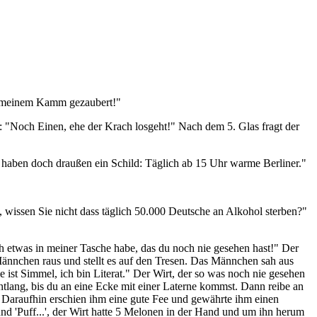
mit meinem Kamm gezaubert!"
: "Noch Einen, ehe der Krach losgeht!" Nach dem 5. Glas fragt der
e haben doch draußen ein Schild: Täglich ab 15 Uhr warme Berliner."
n, wissen Sie nicht dass täglich 50.000 Deutsche an Alkohol sterben?"
 ich etwas in meiner Tasche habe, das du noch nie gesehen hast!" Der
 Männchen raus und stellt es auf den Tresen. Das Männchen sah aus
ist Simmel, ich bin Literat." Der Wirt, der so was noch nie gesehen
ntlang, bis du an eine Ecke mit einer Laterne kommst. Dann reibe an
s. Daraufhin erschien ihm eine gute Fee und gewährte ihm einen
und 'Puff...', der Wirt hatte 5 Melonen in der Hand und um ihn herum