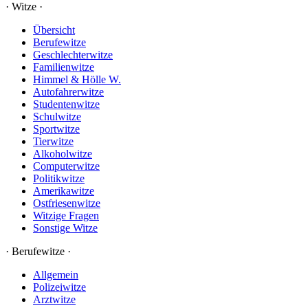
· Witze ·
Übersicht
Berufewitze
Geschlechterwitze
Familienwitze
Himmel & Hölle W.
Autofahrerwitze
Studentenwitze
Schulwitze
Sportwitze
Tierwitze
Alkoholwitze
Computerwitze
Politikwitze
Amerikawitze
Ostfriesenwitze
Witzige Fragen
Sonstige Witze
· Berufewitze ·
Allgemein
Polizeiwitze
Arztwitze