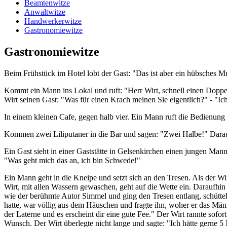
Beamtenwitze
Anwaltwitze
Handwerkerwitze
Gastronomiewitze
Gastronomiewitze
Beim Frühstück im Hotel lobt der Gast: "Das ist aber ein hübsches M
Kommt ein Mann ins Lokal und ruft: "Herr Wirt, schnell einen Doppel
Wirt seinen Gast: "Was für einen Krach meinen Sie eigentlich?" - "Ich
In einem kleinen Cafe, gegen halb vier. Ein Mann ruft die Bedienung
Kommen zwei Liliputaner in die Bar und sagen: "Zwei Halbe!" Darauf
Ein Gast sieht in einer Gaststätte in Gelsenkirchen einen jungen Mann
"Was geht mich das an, ich bin Schwede!"
Ein Mann geht in die Kneipe und setzt sich an den Tresen. Als der Wirt
Wirt, mit allen Wassern gewaschen, geht auf die Wette ein. Daraufhin
wie der berühmte Autor Simmel und ging den Tresen entlang, schüttelt
hatte, war völlig aus dem Häuschen und fragte ihn, woher er das Männ
der Laterne und es erscheint dir eine gute Fee." Der Wirt rannte sof
Wunsch. Der Wirt überlegte nicht lange und sagte: "Ich hätte gerne 5