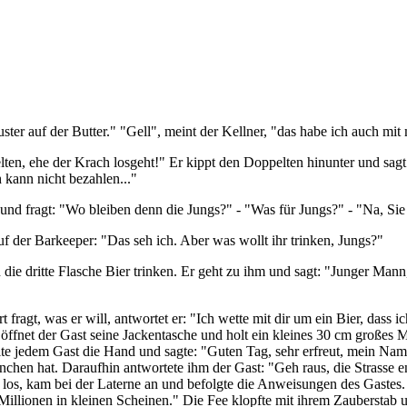
uster auf der Butter." "Gell", meint der Kellner, "das habe ich auch 
ten, ehe der Krach losgeht!" Er kippt den Doppelten hinunter und sagt
 kann nicht bezahlen..."
 und fragt: "Wo bleiben denn die Jungs?" - "Was für Jungs?" - "Na, Si
 der Barkeeper: "Das seh ich. Aber was wollt ihr trinken, Jungs?"
 die dritte Flasche Bier trinken. Er geht zu ihm und sagt: "Junger Man
 fragt, was er will, antwortet er: "Ich wette mit dir um ein Bier, dass
 öffnet der Gast seine Jackentasche und holt ein kleines 30 cm großes
e jedem Gast die Hand und sagte: "Guten Tag, sehr erfreut, mein Name 
chen hat. Daraufhin antwortete ihm der Gast: "Geh raus, die Strasse e
ort los, kam bei der Laterne an und befolgte die Anweisungen des Gaste
 Millionen in kleinen Scheinen." Die Fee klopfte mit ihrem Zauberstab 